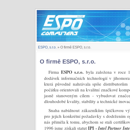
ESPO, s.r.o.
» O firmě ESPO, s.r.o.
O firmě ESPO, s.r.o.
ESPO s.r.o.
Firma
byla založena v roce 1
dodávek informačních technologií v jihomora
která původně nahrávala spíše distributorům
počátku orientovali na kvalitní značkové kom
jasně stanoveným cílem - vybudovat značc
dlouhodobé kvality, stability a technické inova
Snaha nabídnout zákazníkům špičkovou výp
pro jejich konkrétní požadavky s dodržením 
nás přiměla k tomu, abychom se stali certifiko
IPI -
1996 jsme získali statut
Intel Partner Int