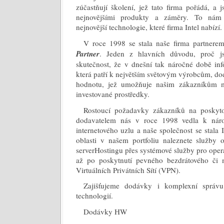
zúčastňují školení, jež tato firma pořádá, a 
nejnovějšími produkty a záměry. To nám
nejnovější technologie, které firma Intel nabízí.
V roce 1998 se stala naše firma partner
Partner
. Jeden z hlavních důvodu, proč j
skutečnost, že v dnešní tak náročné době in
která patří k největším světovým výrobcům, 
hodnotu, jež umožňuje našim zákazníkům ma
investované prostředky.
Rostoucí požadavky zákazníků na poskyt
dodavatelem nás v roce 1998 vedla k nár
internetového uzlu a naše společnost se stala 
oblasti v našem portfoliu naleznete služb
serverHostingu přes systémové služby pro op
až po poskytnutí pevného bezdrátového či m
Virtuálních Privátních Sítí (VPN).
Zajišťujeme dodávky i komplexní správ
technologií.
Dodávky HW